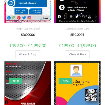
Digital Business Card
Digital Business Card
SBC0006
SBC0024
₹
199.00
–
₹
1,999.00
₹
199.00
–
₹
1,999.00
View & Buy
View & Buy
-33%
-33%