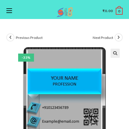
₹
0.00
0
Previous Product
Next Product
-33%