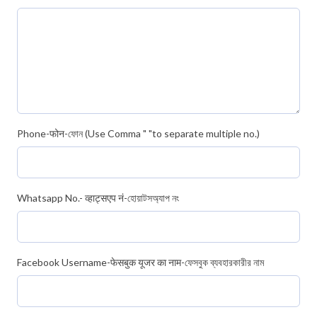
Phone-फोन-ফোন (Use Comma " "to separate multiple no.)
Whatsapp No.- व्हाट्सएप नं-হোয়াটসঅ্যাপ নং
Facebook Username-फेसबुक यूजर का नाम-ফেসবুক ব্যবহারকারীর নাম