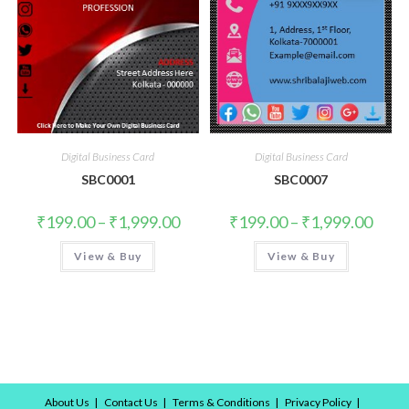
Digital Business Card
Digital Business Card
SBC0001
SBC0007
₹
199.00
–
₹
1,999.00
₹
199.00
–
₹
1,999.00
View & Buy
View & Buy
About Us
Contact Us
Terms & Conditions
Privacy Policy