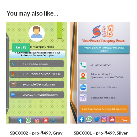
You may also like…
SALE!
SBC0002 – pro-₹499, Gray
SBC0001 – pro-₹499, Silver