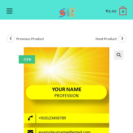
₹
0.00
0
Previous Product
Next Product
-33%