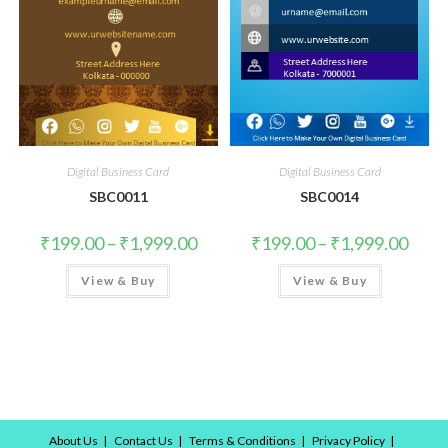
Digital Business Card
Digital Business Card
SBC0011
SBC0014
₹
199.00
–
₹
1,999.00
₹
199.00
–
₹
1,999.00
View & Buy
View & Buy
About Us
Contact Us
Terms & Conditions
Privacy Policy