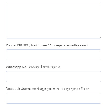
Phone-फोन-ফোন (Use Comma " "to separate multiple no.)
Whatsapp No.- व्हाट्सएप नं-হোয়াটসঅ্যাপ নং
Facebook Username-फेसबुक यूजर का नाम-ফেসবুক ব্যবহারকারীর নাম