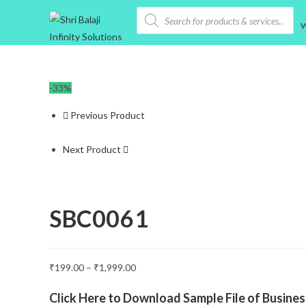
Skip
Products
search
to
content
-33%
Previous Product
Next Product
SBC0061
₹
199.00
–
₹
1,999.00
Click Here to Download Sample File of Busine