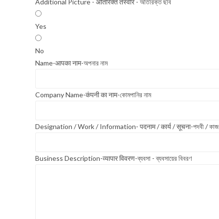
Additional Picture - अतिरिक्त तस्वीर - অতিরিক্ত ছবি
Yes
No
Name-आपका नाम-অপনার নাম
Company Name-कंपनी का नाम-কোমপানির নাম
Designation / Work / Information- पदनाम / कार्य / सूचना-পদবী / কাজ 
Business Description-व्यापार विवरण-ব্যবসা - ব্যবসায়ের বিবরণ