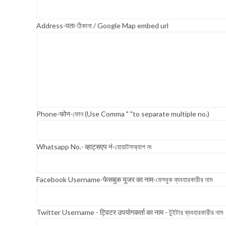
Address-पता-ঠিকানা / Google Map embed url
Phone-फोन-ফোন (Use Comma " "to separate multiple no.)
Whatsapp No.- व्हाट्सएप नं-হোয়াটসঅ্যাপ নং
Facebook Username-फेसबुक यूजर का नाम-ফেসবুক ব্যবহারকারীর নাম
Twitter Username - ट्विटर उपयोगकर्ता का नाम - টুইটার ব্যবহারকারীর নাম