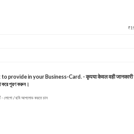
₹
1
rovide in your Business-Card. - कृपया केवल वही जानकारी भरें जो 
়া করে পূরণ করুন।
 - লোগো / ছবি আপলোড করতে চান