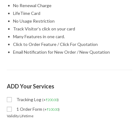
No Renewal Charge
LifeTime Card
No Usage Restriction
Track Visitor’s click on your card
Many Features in one card.
Click to Order Feature / Click For Quotation
Email Notification for New Order / New Quotation
ADD Your Services
Tracking Log
(
+
₹
200.00
)
1 Order Form
(
+
₹
100.00
)
Validity Lifetime