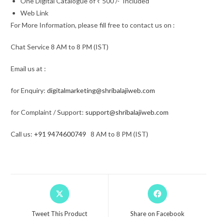
One Digital Catalogue of ₹ 500 /- Included
Web Link
For More Information, please fill free to contact us on :
Chat Service 8 AM to 8 PM (IST)
Email us at :
for Enquiry:
digitalmarketing@shribalajiweb.com
for Complaint / Support:
support@shribalajiweb.com
Call us:
+91 9474600749
8 AM to 8 PM (IST)
Tweet This Product
Share on Facebook