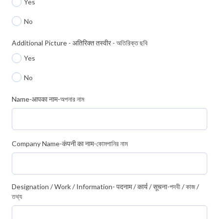
Yes
No
Additional Picture - अतिरिक्त तस्वीर - অতিরিক্ত ছবি
Yes
No
Name-आपका नाम-অপনার নাম
Company Name-कंपनी का नाम-কোমপানির নাম
Designation / Work / Information- पदनाम / कार्य / सूचना-পদবী / কাজ /
তথ্য