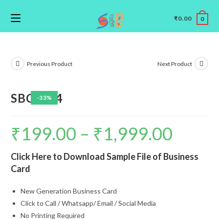
₹
0.00
0
Previous Product
Next Product
SBC0094
-33%
₹
199.00
–
₹
1,999.00
Click Here to Download Sample File of Business
Card
New Generation Business Card
Click to Call / Whatsapp/ Email / Social Media
No Printing Required